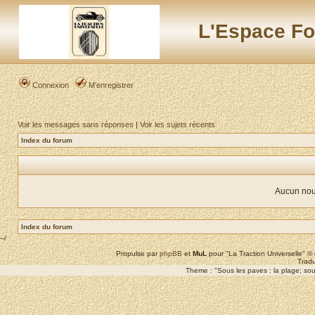
L'Espace Fo
Connexion
M’enregistrer
Voir les messages sans réponses
|
Voir les sujets récents
Index du forum
Aucun nou
Index du forum
--/
Propulse par
phpBB
et
MuL
pour "La Traction Universelle" 
Tradu
Theme : "Sous les paves : la plage; sous