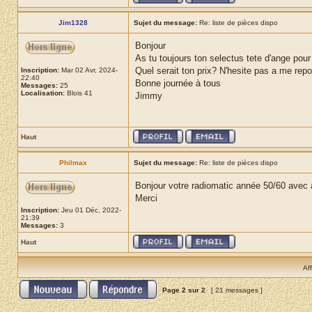
Jim1328
Sujet du message:
Re: liste de pièces dispo
Bonjour
As tu toujours ton selectus tete d'ange pou
Quel serait ton prix? N'hesite pas a me re
Inscription:
Mar 02 Avr, 2024-
22:40
Bonne journée à tous
Messages:
25
Localisation:
Blois 41
Jimmy
Haut
Philmax
Sujet du message:
Re: liste de pièces dispo
Bonjour votre radiomatic année 50/60 avec an
Merci
Inscription:
Jeu 01 Déc, 2022-
21:39
Messages:
3
Haut
Af
Page
2
sur
2
[ 21 messages ]