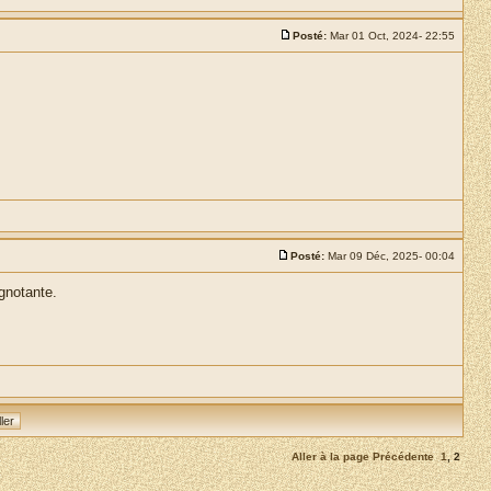
Posté:
Mar 01 Oct, 2024- 22:55
Posté:
Mar 09 Déc, 2025- 00:04
ignotante.
Aller à la page
Précédente
1
,
2