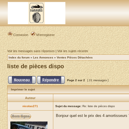
Connexion
M’enregistrer
Voir les messages sans réponses
|
Voir les sujets récents
Index du forum
»
Les Annonces
»
Ventes Pièces Détachées
liste de pièces dispo
Page
2
sur
2
[ 21 messages ]
Imprimer le sujet
Auteur
nicolas271
Sujet du message:
Re: liste de pièces dispo
Bonjour quel est le prix des 4 amortisseurs