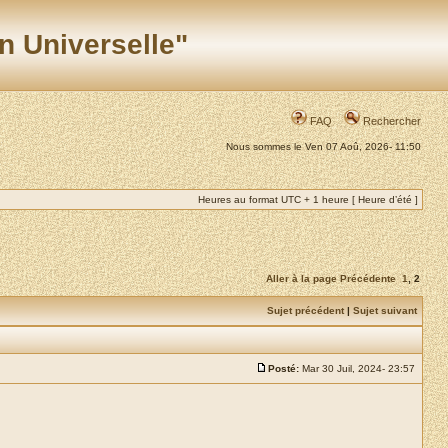
n Universelle"
FAQ
Rechercher
Nous sommes le Ven 07 Aoû, 2026- 11:50
Heures au format UTC + 1 heure [ Heure d’été ]
Aller à la page
Précédente
1
,
2
Sujet précédent
|
Sujet suivant
Posté:
Mar 30 Juil, 2024- 23:57