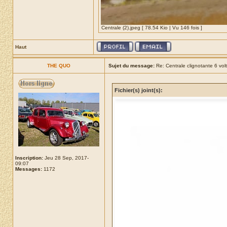
Centrale (2).jpeg [ 78.54 Kio | Vu 146 fois ]
Haut
THE QUO
Sujet du message:
Re: Centrale clignotante 6 volt
Fichier(s) joint(s):
Inscription:
Jeu 28 Sep, 2017-
09:07
Messages:
1172