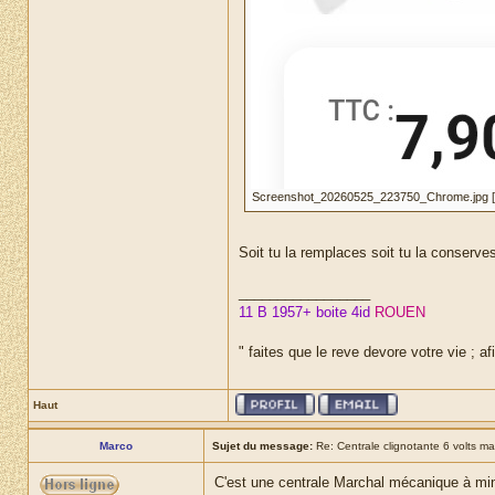
Screenshot_20260525_223750_Chrome.jpg [ 88
Soit tu la remplaces soit tu la conserves
_________________
11 B 1957+ boite 4id
ROUEN
" faites que le reve devore votre vie ; af
Haut
Marco
Sujet du message:
Re: Centrale clignotante 6 volts ma
C'est une centrale Marchal mécanique à min