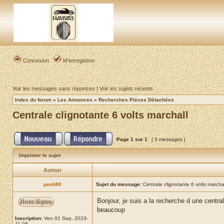
Connexion
M’enregistrer
Voir les messages sans réponses
|
Voir les sujets récents
Index du forum
»
Les Annonces
»
Recherches Pièces Détachées
Centrale clignotante 6 volts marchall
Page
1
sur
1
[ 3 messages ]
Imprimer le sujet
Auteur
push80
Sujet du message:
Centrale clignotante 6 volts marcha
Bonjour, je suis a la recherche d une centr
beaucoup
Inscription:
Ven 01 Sep, 2023-
11:28