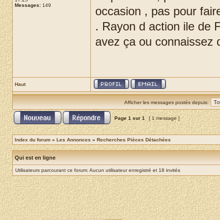
Messages:
149
occasion , pas pour fair
. Rayon d action ile de F
avez ça ou connaissez 
Haut
Afficher les messages postés depuis:
Page
1
sur
1
[ 1 message ]
Index du forum
»
Les Annonces
»
Recherches Pièces Détachées
Qui est en ligne
Utilisateurs parcourant ce forum: Aucun utilisateur enregistré et 18 invités