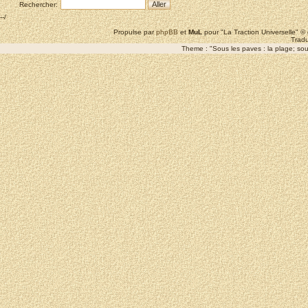
Rechercher:
--/
Propulse par
phpBB
et
MuL
pour "La Traction Universelle" 
Tradu
Theme : "Sous les paves : la plage; sous