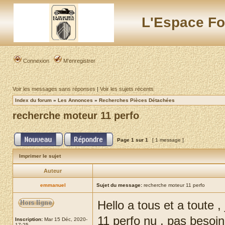
L'Espace Fo
Connexion
M’enregistrer
Voir les messages sans réponses
|
Voir les sujets récents
Index du forum
»
Les Annonces
»
Recherches Pièces Détachées
recherche moteur 11 perfo
Page
1
sur
1
[ 1 message ]
Imprimer le sujet
Auteur
emmanuel
Sujet du message:
recherche moteur 11 perfo
Hello a tous et a toute
11 perfo nu , pas besoin
Inscription:
Mar 15 Déc, 2020-
17:25