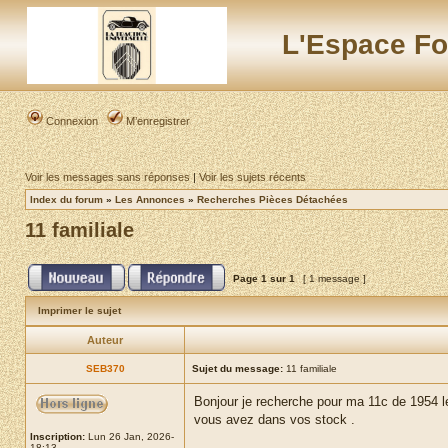
L'Espace Fo
Connexion
M’enregistrer
Voir les messages sans réponses
|
Voir les sujets récents
Index du forum
»
Les Annonces
»
Recherches Pièces Détachées
11 familiale
Page
1
sur
1
[ 1 message ]
Imprimer le sujet
Auteur
SEB370
Sujet du message:
11 familiale
Bonjour je recherche pour ma 11c de 1954 les
vous avez dans vos stock .
Inscription:
Lun 26 Jan, 2026-
18:13