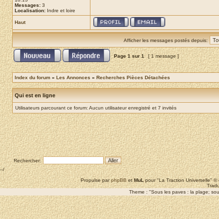
Messages:
3
Localisation:
Indre et loire
Haut
Afficher les messages postés depuis:
Page
1
sur
1
[ 1 message ]
Index du forum
»
Les Annonces
»
Recherches Pièces Détachées
Qui est en ligne
Utilisateurs parcourant ce forum: Aucun utilisateur enregistré et 7 invités
Rechercher:
--/
Propulse par
phpBB
et
MuL
pour "La Traction Universelle" 
Tradu
Theme : "Sous les paves : la plage; sous