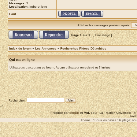
Messages:
3
Localisation:
Indre et loire
Haut
Afficher les messages postés depuis:
Page
1
sur
1
[ 1 message ]
Index du forum
»
Les Annonces
»
Recherches Pièces Détachées
Qui est en ligne
Utilisateurs parcourant ce forum: Aucun utilisateur enregistré et 7 invités
Rechercher:
--/
Propulse par
phpBB
et
MuL
pour "La Traction Universelle" 
Tradu
Theme : "Sous les paves : la plage; sous