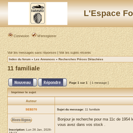
L'Espace Fo
Connexion
M’enregistrer
Voir les messages sans réponses
|
Voir les sujets récents
Index du forum
»
Les Annonces
»
Recherches Pièces Détachées
11 familiale
Page
1
sur
1
[ 1 message ]
Imprimer le sujet
Auteur
SEB370
Sujet du message:
11 familiale
Bonjour je recherche pour ma 11c de 1954 les
vous avez dans vos stock .
Inscription:
Lun 26 Jan, 2026-
18:13