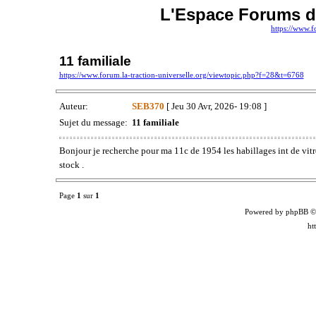
L'Espace Forums de
https://www.f
11 familiale
https://www.forum.la-traction-universelle.org/viewtopic.php?f=28&t=6768
Auteur:
SEB370
[ Jeu 30 Avr, 2026- 19:08 ]
Sujet du message:
11 familiale
Bonjour je recherche pour ma 11c de 1954 les habillages int de vitre
stock .
Page
1
sur
1
Powered by phpBB ©
ht