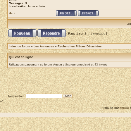
Messages:
3
Localisation:
Indre et loire
Haut
Af
Page
1
sur
1
[ 1 message ]
Index du forum
»
Les Annonces
»
Recherches Pièces Détachées
Qui est en ligne
Utilisateurs parcourant ce forum: Aucun utilisateur enregistré et 43 invités
Rechercher:
--/
Propulse par
phpBB
e