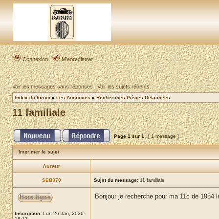
Connexion
M’enregistrer
Voir les messages sans réponses
|
Voir les sujets récents
Index du forum
»
Les Annonces
»
Recherches Pièces Détachées
11 familiale
Page
1
sur
1
[ 1 message ]
Imprimer le sujet
Auteur
SEB370
Sujet du message:
11 familiale
Bonjour je recherche pour ma 11c de 1954 le
Inscription:
Lun 26 Jan, 2026-
18:13