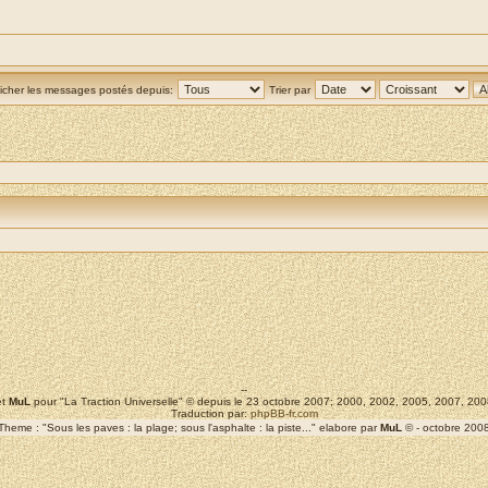
ficher les messages postés depuis:
Trier par
--
t
MuL
pour "La Traction Universelle" © depuis le 23 octobre 2007; 2000, 2002, 2005, 2007, 2
Traduction par:
phpBB-fr.com
Theme : "Sous les paves : la plage; sous l'asphalte : la piste..." elabore par
MuL
© - octobre 200