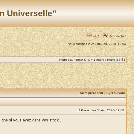
n Universelle"
FAQ
Rechercher
Nous sommes le Jeu 06 Aoû, 2026- 10:04
Heures au format UTC + 1 heure [ Heure d’été ]
Sujet précédent
|
Sujet suivant
Posté:
Jeu 30 Avr, 2026- 19:08
 signe si vous avez dans vos stock .