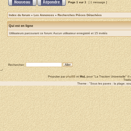
Page
1
sur
1
[ 1 message ]
Index du forum
»
Les Annonces
»
Recherches Pièces Détachées
Qui est en ligne
Utilisateurs parcourant ce forum: Aucun utilisateur enregistré et 15 invités
Rechercher:
--/
Propulse par
phpBB
et
MuL
pour "La Traction Universelle" 
Tradu
Theme : "Sous les paves : la plage; sous