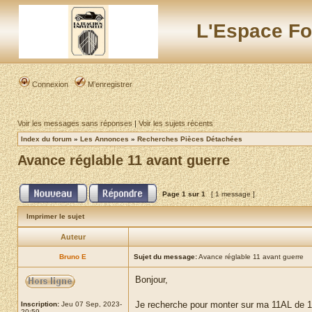
L'Espace Fo
Connexion
M’enregistrer
Voir les messages sans réponses
|
Voir les sujets récents
Index du forum
»
Les Annonces
»
Recherches Pièces Détachées
Avance réglable 11 avant guerre
Page
1
sur
1
[ 1 message ]
Imprimer le sujet
Auteur
Bruno E
Sujet du message:
Avance réglable 11 avant guerre
Bonjour,
Je recherche pour monter sur ma 11AL de 1
Inscription:
Jeu 07 Sep, 2023-
20:59