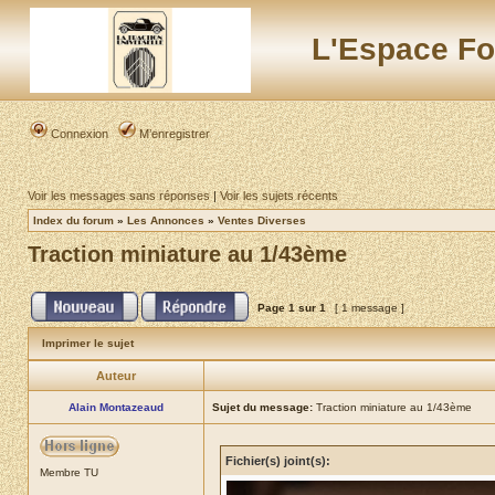
L'Espace Fo
Connexion
M’enregistrer
Voir les messages sans réponses
|
Voir les sujets récents
Index du forum
»
Les Annonces
»
Ventes Diverses
Traction miniature au 1/43ème
Page
1
sur
1
[ 1 message ]
Imprimer le sujet
Auteur
Alain Montazeaud
Sujet du message:
Traction miniature au 1/43ème
Fichier(s) joint(s):
Membre TU