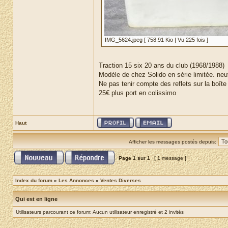
IMG_5624.jpeg [ 758.91 Kio | Vu 225 fois ]
Traction 15 six 20 ans du club (1968/1988)
Modèle de chez Solido en série limitée. neu
Ne pas tenir compte des reflets sur la boîte
25€ plus port en colissimo
Haut
Afficher les messages postés depuis:
Page
1
sur
1
[ 1 message ]
Index du forum
»
Les Annonces
»
Ventes Diverses
Qui est en ligne
Utilisateurs parcourant ce forum: Aucun utilisateur enregistré et 2 invités