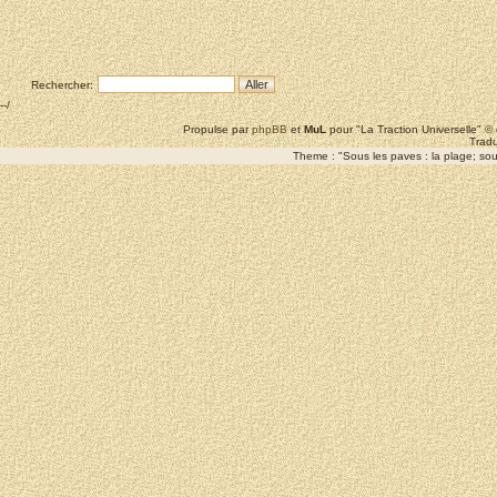
Rechercher:
--/
Propulse par
phpBB
et
MuL
pour "La Traction Universelle" 
Tradu
Theme : "Sous les paves : la plage; sous