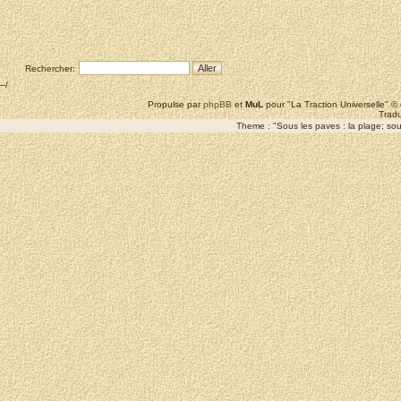
Rechercher:
--/
Propulse par
phpBB
et
MuL
pour "La Traction Universelle" 
Tradu
Theme : "Sous les paves : la plage; sous