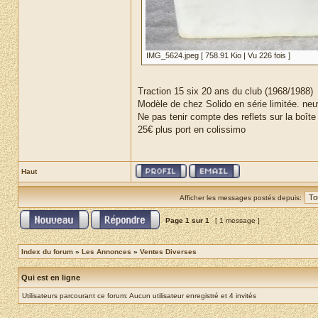
IMG_5624.jpeg [ 758.91 Kio | Vu 226 fois ]
Traction 15 six 20 ans du club (1968/1988)
Modèle de chez Solido en série limitée. neu
Ne pas tenir compte des reflets sur la boîte
25€ plus port en colissimo
Haut
Afficher les messages postés depuis:
Page
1
sur
1
[ 1 message ]
Index du forum
»
Les Annonces
»
Ventes Diverses
Qui est en ligne
Utilisateurs parcourant ce forum: Aucun utilisateur enregistré et 4 invités