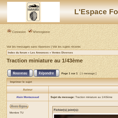
L'Espace Fo
Connexion
M’enregistrer
Voir les messages sans réponses
|
Voir les sujets récents
Index du forum
»
Les Annonces
»
Ventes Diverses
Traction miniature au 1/43ème
Page
1
sur
1
[ 1 message ]
Imprimer le sujet
Auteur
Alain Montazeaud
Sujet du message:
Traction miniature au 1/43ème
Fichier(s) joint(s):
Membre TU