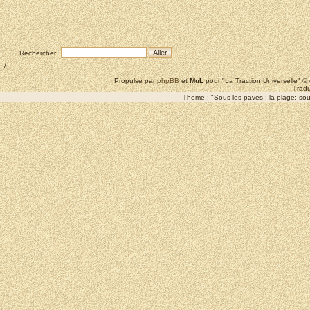
Rechercher:
--/
Propulse par
phpBB
et
MuL
pour "La Traction Universelle" 
Tradu
Theme : "Sous les paves : la plage; sous