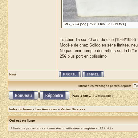
IMG_5624.jpeg [ 758.91 Kio | Vu 219 fois ]
Traction 15 six 20 ans du club (1968/1988)
Modèle de chez Solido en série limitée. neu
Ne pas tenir compte des reflets sur la boîte
25€ plus port en colissimo
Haut
Afficher les messages postés depuis:
Page
1
sur
1
[ 1 message ]
Index du forum
»
Les Annonces
»
Ventes Diverses
Qui est en ligne
Utilisateurs parcourant ce forum: Aucun utilisateur enregistré et 12 invités