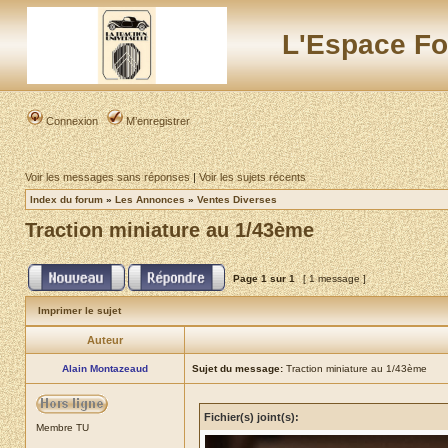
L'Espace Fo
Connexion
M’enregistrer
Voir les messages sans réponses
|
Voir les sujets récents
Index du forum
»
Les Annonces
»
Ventes Diverses
Traction miniature au 1/43ème
Page
1
sur
1
[ 1 message ]
Imprimer le sujet
Auteur
Alain Montazeaud
Sujet du message:
Traction miniature au 1/43ème
Fichier(s) joint(s):
Membre TU