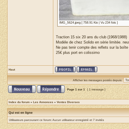
IMG_5624.jpeg [ 758.91 Kio | Vu 234 fois ]
Traction 15 six 20 ans du club (1968/1988)
Modèle de chez Solido en série limitée. neu
Ne pas tenir compte des reflets sur la boîte
25€ plus port en colissimo
Haut
Afficher les messages postés depuis:
Page
1
sur
1
[ 1 message ]
Index du forum
»
Les Annonces
»
Ventes Diverses
Qui est en ligne
Utilisateurs parcourant ce forum: Aucun utilisateur enregistré et 7 invités