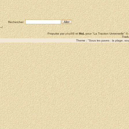
Rechercher:
--/
Propulse par
phpBB
et
MuL
pour "La Traction Universelle" 
Tradu
Theme : "Sous les paves : la plage; sous