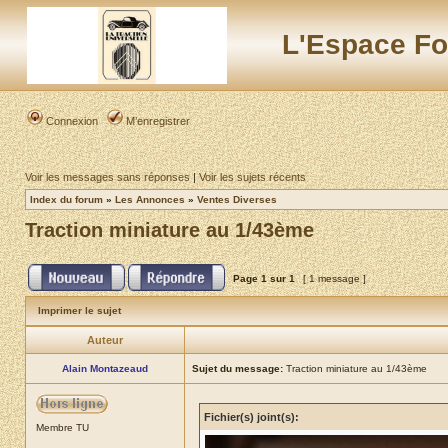
L'Espace Fo
Connexion
M’enregistrer
Voir les messages sans réponses
|
Voir les sujets récents
Index du forum
»
Les Annonces
»
Ventes Diverses
Traction miniature au 1/43ème
Page
1
sur
1
[ 1 message ]
Imprimer le sujet
Auteur
Alain Montazeaud
Sujet du message:
Traction miniature au 1/43ème
Fichier(s) joint(s):
Membre TU