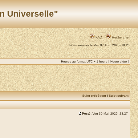
n Universelle"
FAQ
Rechercher
Nous sommes le Ven 07 Aoû, 2026- 18:25
Heures au format UTC + 1 heure [ Heure d’été ]
Sujet précédent
|
Sujet suivant
Posté:
Ven 30 Mai, 2025- 23:27