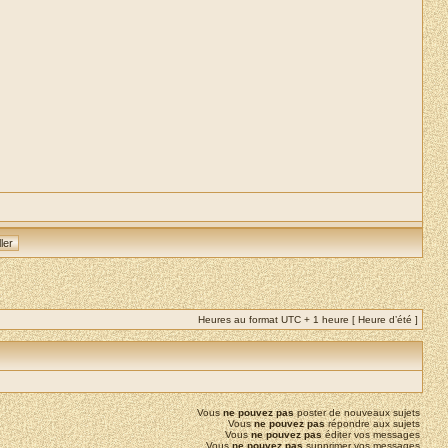
Heures au format UTC + 1 heure [ Heure d’été ]
Vous
ne pouvez pas
poster de nouveaux sujets
Vous
ne pouvez pas
répondre aux sujets
Vous
ne pouvez pas
éditer vos messages
Vous
ne pouvez pas
supprimer vos messages