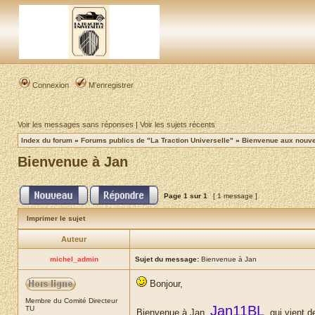
Connexion
M’enregistrer
Voir les messages sans réponses
|
Voir les sujets récents
Index du forum
»
Forums publics de "La Traction Universelle"
»
Bienvenue aux nouvea
Bienvenue à Jan
Page
1
sur
1
[ 1 message ]
Imprimer le sujet
Auteur
michel_admin
Sujet du message:
Bienvenue à Jan
Bonjour,
Membre du Comité Directeur
Jan11BL
TU
Bienvenue à Jan,
, qui vient d