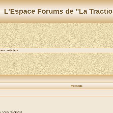
L'Espace Forums de "La Tractio
ux co-listiers
Message
e nous rejoindre.