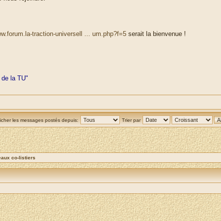
ww.forum.la-traction-universell ... um.php?f=5
serait la bienvenue !
 de la TU"
ficher les messages postés depuis:
Trier par
ux co-listiers