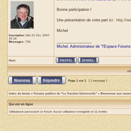
Bonne participation !
Une présentation de votre part ici :
http://w
Michel
Inscription:
Dim 21 Oct, 2007-
20:18
_________________
Messages:
739
Michel, Administrateur de "l'Espace Forums
Haut
Af
Page
1
sur
1
[ 1 message ]
Index du forum
»
Forums publics de "La Traction Universelle"
»
Bienvenue aux nouvea
Qui est en ligne
Utilisateurs parcourant ce forum: Aucun utilisateur enregistré et 11 invités