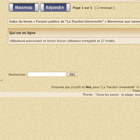
Page
1
sur
1
[ 1 message ]
Index du forum
»
Forums publics de "La Traction Universelle"
»
Bienvenue aux nouvea
Qui est en ligne
Utilisateurs parcourant ce forum: Aucun utilisateur enregistré et 17 invités
Rechercher:
--/
Propulse par
phpBB
et
MuL
pour "La Traction Universelle" 
Tradu
Theme : "Sous les paves : la plage; sous