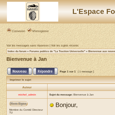
L'Espace Fo
Connexion
M’enregistrer
Voir les messages sans réponses
|
Voir les sujets récents
Index du forum
»
Forums publics de "La Traction Universelle"
»
Bienvenue aux nouvea
Bienvenue à Jan
Page
1
sur
1
[ 1 message ]
Imprimer le sujet
Auteur
michel_admin
Sujet du message:
Bienvenue à Jan
Bonjour,
Membre du Comité Directeur
TU