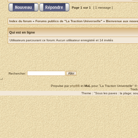
Page
1
sur
1
[ 1 message ]
Index du forum
»
Forums publics de "La Traction Universelle"
»
Bienvenue aux nouvea
Qui est en ligne
Utilisateurs parcourant ce forum: Aucun utilisateur enregistré et 14 invités
Rechercher:
--/
Propulse par
phpBB
et
MuL
pour "La Traction Universelle" 
Tradu
Theme : "Sous les paves : la plage; sous