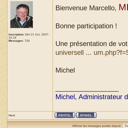
M
Bienvenue Marcello,
Bonne participation !
Inscription:
Dim 21 Oct, 2007-
20:18
Messages:
739
Une présentation de votr
universell ... um.php?f=
Michel
_________________
Michel, Administrateur 
Haut
Afficher les messages postés depuis: