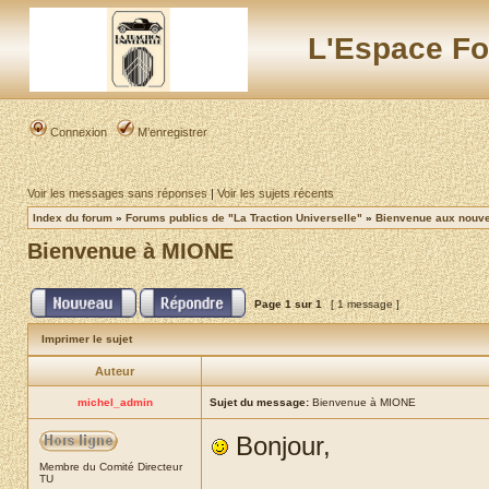
L'Espace Fo
Connexion
M’enregistrer
Voir les messages sans réponses
|
Voir les sujets récents
Index du forum
»
Forums publics de "La Traction Universelle"
»
Bienvenue aux nouvea
Bienvenue à MIONE
Page
1
sur
1
[ 1 message ]
Imprimer le sujet
Auteur
michel_admin
Sujet du message:
Bienvenue à MIONE
Bonjour,
Membre du Comité Directeur
TU