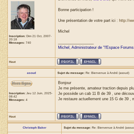
Bonne participation !
Une présentation de votre part ici :
http://w
Michel
Inscription:
Dim 21 Oct, 2007-
20:18
_________________
Messages:
740
Michel, Administrateur de "l'Espace Forums
Haut
asoud
Sujet du message:
Re: Bienvenue à André (asoud)
Bonjour
Je me présente, amateur traction depuis plus
Je possède un cab 11 B de 39 , une découv
Inscription:
Jeu 12 Juin, 2025-
08:42
Je restaure actuellement une 15 G de 39 , m
Messages:
4
Haut
Christoph Baker
Sujet du message:
Re: Bienvenue à André (asoud