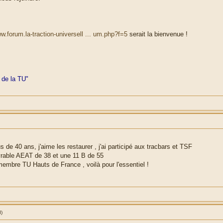
ww.forum.la-traction-universell ... um.php?f=5
serait la bienvenue !
 de la TU"
 de 40 ans, j'aime les restaurer , j'ai participé aux tracbars et TSF
rable AEAT de 38 et une 11 B de 55
embre TU Hauts de France , voilà pour l'essentiel !
)