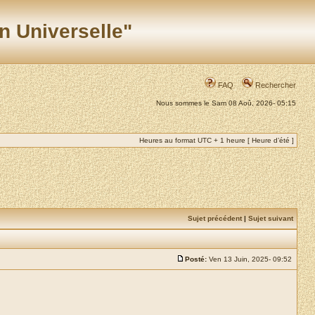
n Universelle"
FAQ
Rechercher
Nous sommes le Sam 08 Aoû, 2026- 05:15
Heures au format UTC + 1 heure [ Heure d’été ]
Sujet précédent
|
Sujet suivant
Posté:
Ven 13 Juin, 2025- 09:52