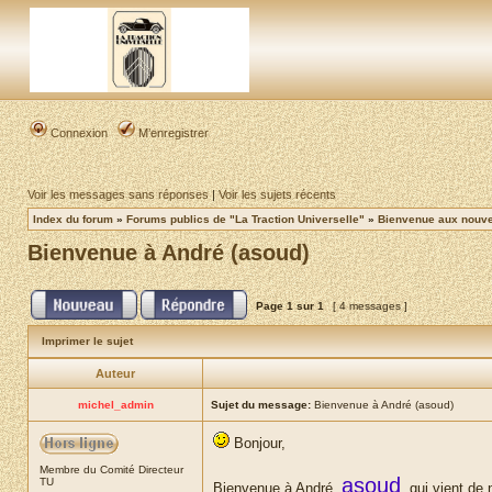
Connexion
M’enregistrer
Voir les messages sans réponses
|
Voir les sujets récents
Index du forum
»
Forums publics de "La Traction Universelle"
»
Bienvenue aux nouvea
Bienvenue à André (asoud)
Page
1
sur
1
[ 4 messages ]
Imprimer le sujet
Auteur
michel_admin
Sujet du message:
Bienvenue à André (asoud)
Bonjour,
Membre du Comité Directeur
asoud
TU
Bienvenue à André,
, qui vient de 