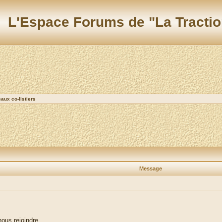
L'Espace Forums de "La Tractio
ux co-listiers
Message
nous rejoindre.