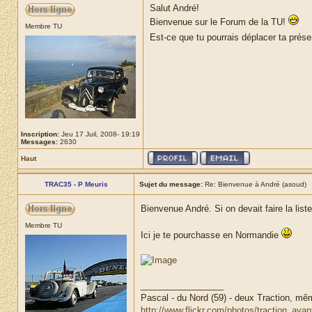
Salut André!
Bienvenue sur le Forum de la TU!
Membre TU
Est-ce que tu pourrais déplacer ta prése
Inscription:
Jeu 17 Juil, 2008- 19:19
Messages:
2630
Haut
TRAC35 - P Meuris
Sujet du message:
Re: Bienvenue à André (asoud)
Bienvenue André. Si on devait faire la li
Membre TU
Ici je te pourchasse en Normandie
_________________
Pascal - du Nord (59) - deux Traction, mê
http://www.flickr.com/photos/traction_avan