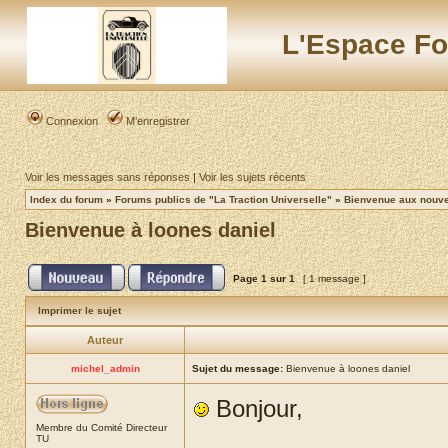
L'Espace Fo
Connexion
M’enregistrer
Voir les messages sans réponses
|
Voir les sujets récents
Index du forum
»
Forums publics de "La Traction Universelle"
»
Bienvenue aux nouvea
Bienvenue à loones daniel
Page
1
sur
1
[ 1 message ]
Imprimer le sujet
Auteur
michel_admin
Sujet du message:
Bienvenue à loones daniel
Bonjour,
Membre du Comité Directeur
TU