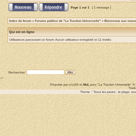
Page
1
sur
1
[ 1 message ]
Index du forum
»
Forums publics de "La Traction Universelle"
»
Bienvenue aux nouvea
Qui est en ligne
Utilisateurs parcourant ce forum: Aucun utilisateur enregistré et 11 invités
Rechercher:
--/
Propulse par
phpBB
et
MuL
pour "La Traction Universelle" 
Tradu
Theme : "Sous les paves : la plage; sous