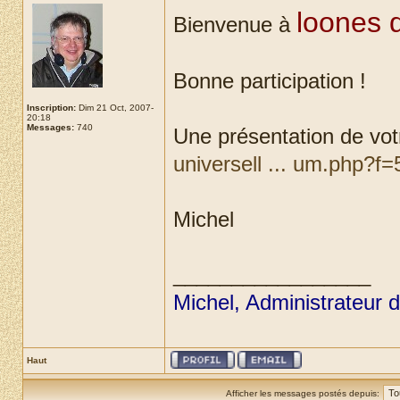
loones 
Bienvenue à
Bonne participation !
Inscription:
Dim 21 Oct, 2007-
20:18
Messages:
740
Une présentation de votr
universell ... um.php?f=
Michel
_________________
Michel, Administrateur 
Haut
Afficher les messages postés depuis: