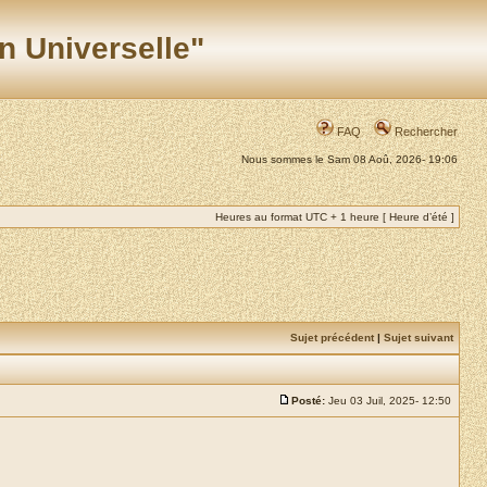
n Universelle"
FAQ
Rechercher
Nous sommes le Sam 08 Aoû, 2026- 19:06
Heures au format UTC + 1 heure [ Heure d’été ]
Sujet précédent
|
Sujet suivant
Posté:
Jeu 03 Juil, 2025- 12:50