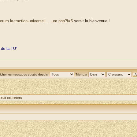
orum.la-traction-universell ... um.php?f=5
serait la bienvenue !
 de la TU"
ficher les messages postés depuis:
Trier par
ux co-listiers