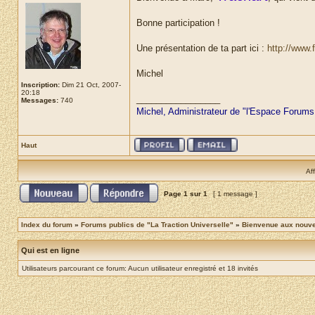
Bonne participation !
Une présentation de ta part ici :
http://www.f
Michel
Inscription:
Dim 21 Oct, 2007-
20:18
_________________
Messages:
740
Michel, Administrateur de "l'Espace Forums
Haut
Af
Page
1
sur
1
[ 1 message ]
Index du forum
»
Forums publics de "La Traction Universelle"
»
Bienvenue aux nouvea
Qui est en ligne
Utilisateurs parcourant ce forum: Aucun utilisateur enregistré et 18 invités