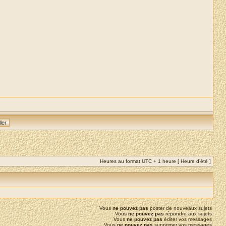
Heures au format UTC + 1 heure [ Heure d’été ]
Vous
ne pouvez pas
poster de nouveaux sujets
Vous
ne pouvez pas
répondre aux sujets
Vous
ne pouvez pas
éditer vos messages
Vous
ne pouvez pas
supprimer vos messages