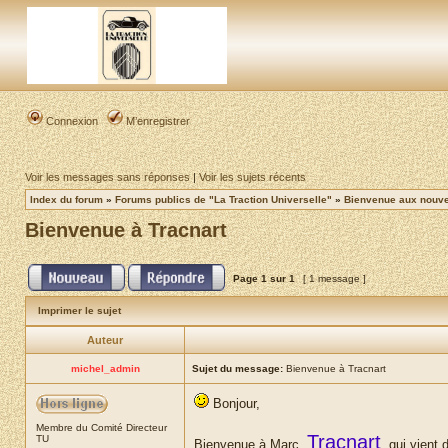
Connexion
M’enregistrer
Voir les messages sans réponses
|
Voir les sujets récents
Index du forum
»
Forums publics de "La Traction Universelle"
»
Bienvenue aux nouvea
Bienvenue à Tracnart
Page
1
sur
1
[ 1 message ]
Imprimer le sujet
Auteur
michel_admin
Sujet du message:
Bienvenue à Tracnart
Bonjour,
Membre du Comité Directeur
Tracnart
TU
Bienvenue à Marc,
, qui vient 