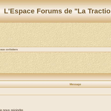
L'Espace Forums de "La Tractio
ux co-listiers
Message
de nous rejoindre.