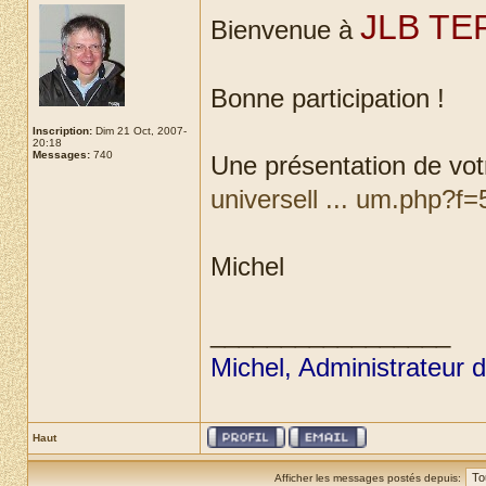
JLB T
Bienvenue à
Bonne participation !
Inscription:
Dim 21 Oct, 2007-
20:18
Messages:
740
Une présentation de votr
universell ... um.php?f=
Michel
_________________
Michel, Administrateur 
Haut
Afficher les messages postés depuis: