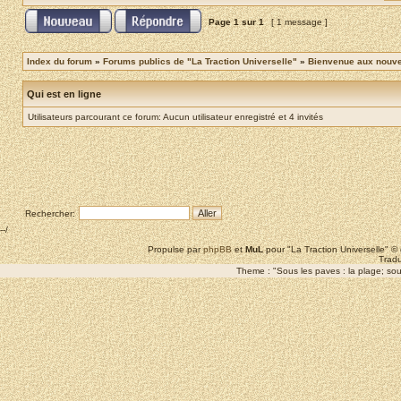
Page
1
sur
1
[ 1 message ]
Index du forum
»
Forums publics de "La Traction Universelle"
»
Bienvenue aux nouvea
Qui est en ligne
Utilisateurs parcourant ce forum: Aucun utilisateur enregistré et 4 invités
Rechercher:
--/
Propulse par
phpBB
et
MuL
pour "La Traction Universelle" 
Tradu
Theme : "Sous les paves : la plage; sous