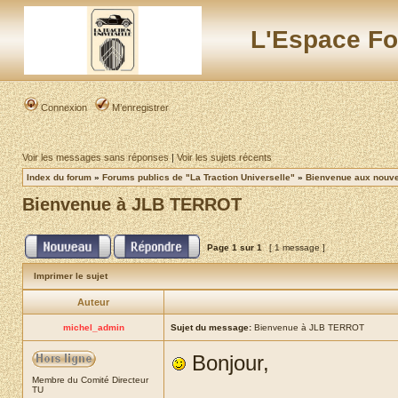
L'Espace Fo
Connexion
M’enregistrer
Voir les messages sans réponses
|
Voir les sujets récents
Index du forum
»
Forums publics de "La Traction Universelle"
»
Bienvenue aux nouvea
Bienvenue à JLB TERROT
Page
1
sur
1
[ 1 message ]
Imprimer le sujet
Auteur
michel_admin
Sujet du message:
Bienvenue à JLB TERROT
Bonjour,
Membre du Comité Directeur
TU