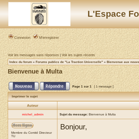
L'Espace Fo
Connexion
M’enregistrer
Voir les messages sans réponses
|
Voir les sujets récents
Index du forum
»
Forums publics de "La Traction Universelle"
»
Bienvenue aux nouvea
Bienvenue à Multa
Page
1
sur
1
[ 1 message ]
Imprimer le sujet
Auteur
michel_admin
Sujet du message:
Bienvenue à Multa
Bonjour,
Membre du Comité Directeur
TU