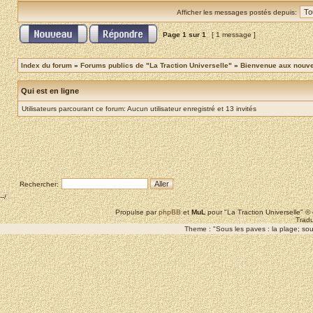
Afficher les messages postés depuis:
Page
1
sur
1
[ 1 message ]
Index du forum
»
Forums publics de "La Traction Universelle"
»
Bienvenue aux nouvea
Qui est en ligne
Utilisateurs parcourant ce forum: Aucun utilisateur enregistré et 13 invités
Rechercher:
--/
Propulse par
phpBB
et
MuL
pour "La Traction Universelle" 
Tradu
Theme : "Sous les paves : la plage; sous