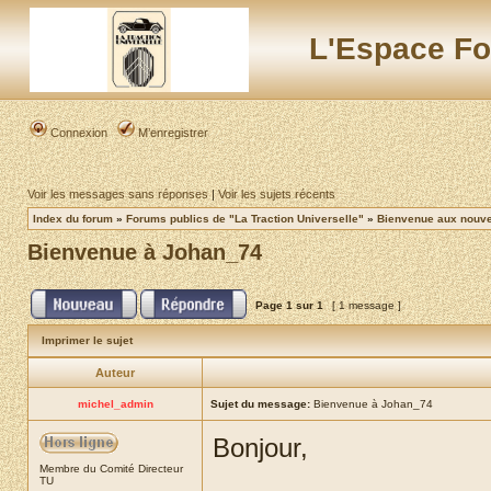
L'Espace Fo
Connexion
M’enregistrer
Voir les messages sans réponses
|
Voir les sujets récents
Index du forum
»
Forums publics de "La Traction Universelle"
»
Bienvenue aux nouvea
Bienvenue à Johan_74
Page
1
sur
1
[ 1 message ]
Imprimer le sujet
Auteur
michel_admin
Sujet du message:
Bienvenue à Johan_74
Bonjour,
Membre du Comité Directeur
TU