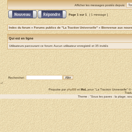
Afficher les messages postés depuis:
Page
1
sur
1
[ 1 message ]
Index du forum
»
Forums publics de "La Traction Universelle"
»
Bienvenue aux nouvea
Qui est en ligne
Utilisateurs parcourant ce forum: Aucun utilisateur enregistré et 35 invités
Rechercher:
--/
Propulse par
phpBB
et
MuL
pour "La Traction Universelle" 
Tradu
Theme : "Sous les paves : la plage; sous