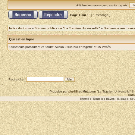
Afficher les messages postés depuis:
Page
1
sur
1
[ 1 message ]
Index du forum
»
Forums publics de "La Traction Universelle"
»
Bienvenue aux nouvea
Qui est en ligne
Utilisateurs parcourant ce forum: Aucun utilisateur enregistré et 15 invités
Rechercher:
--/
Propulse par
phpBB
et
MuL
pour "La Traction Universelle" 
Tradu
Theme : "Sous les paves : la plage; sous