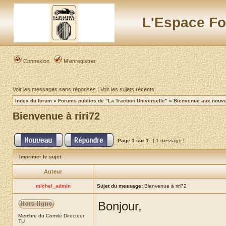
L'Espace Fo
Connexion
M’enregistrer
Voir les messages sans réponses
|
Voir les sujets récents
Index du forum
»
Forums publics de "La Traction Universelle"
»
Bienvenue aux nouvea
Bienvenue à riri72
Page
1
sur
1
[ 1 message ]
Imprimer le sujet
Auteur
michel_admin
Sujet du message:
Bienvenue à riri72
Bonjour,
Membre du Comité Directeur
TU