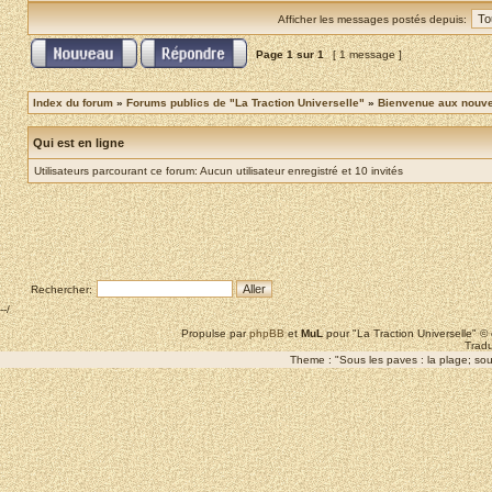
Afficher les messages postés depuis:
Page
1
sur
1
[ 1 message ]
Index du forum
»
Forums publics de "La Traction Universelle"
»
Bienvenue aux nouvea
Qui est en ligne
Utilisateurs parcourant ce forum: Aucun utilisateur enregistré et 10 invités
Rechercher:
--/
Propulse par
phpBB
et
MuL
pour "La Traction Universelle" 
Tradu
Theme : "Sous les paves : la plage; sous