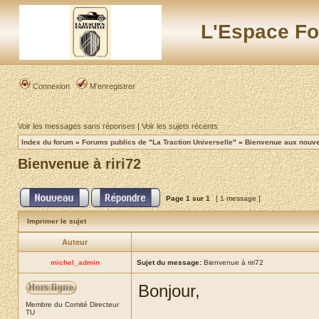
L'Espace Fo
Connexion
M’enregistrer
Voir les messages sans réponses
|
Voir les sujets récents
Index du forum
»
Forums publics de "La Traction Universelle"
»
Bienvenue aux nouvea
Bienvenue à riri72
Page
1
sur
1
[ 1 message ]
Imprimer le sujet
Auteur
michel_admin
Sujet du message:
Bienvenue à riri72
Bonjour,
Membre du Comité Directeur
TU