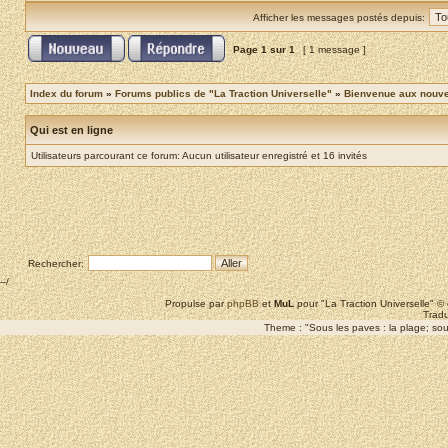
Afficher les messages postés depuis:
Page
1
sur
1
[ 1 message ]
Index du forum
»
Forums publics de "La Traction Universelle"
»
Bienvenue aux nouvea
Qui est en ligne
Utilisateurs parcourant ce forum: Aucun utilisateur enregistré et 16 invités
Rechercher:
--/
Propulse par
phpBB
et
MuL
pour "La Traction Universelle" 
Tradu
Theme : "Sous les paves : la plage; sous