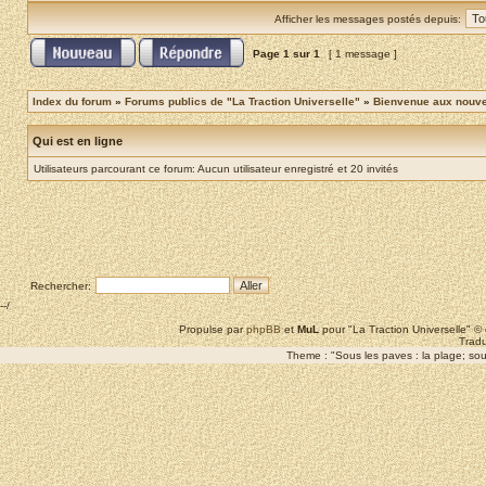
Afficher les messages postés depuis:
Page
1
sur
1
[ 1 message ]
Index du forum
»
Forums publics de "La Traction Universelle"
»
Bienvenue aux nouvea
Qui est en ligne
Utilisateurs parcourant ce forum: Aucun utilisateur enregistré et 20 invités
Rechercher:
--/
Propulse par
phpBB
et
MuL
pour "La Traction Universelle" 
Tradu
Theme : "Sous les paves : la plage; sous