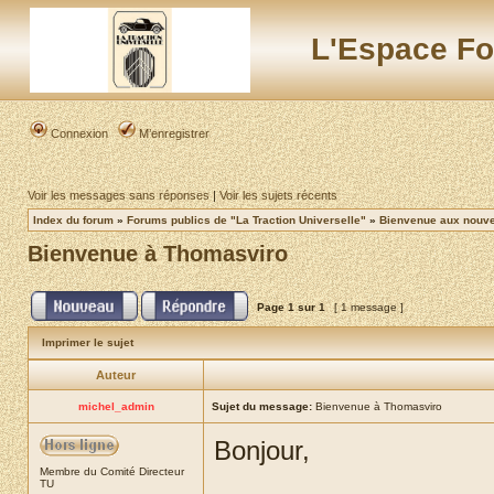
L'Espace Fo
Connexion
M’enregistrer
Voir les messages sans réponses
|
Voir les sujets récents
Index du forum
»
Forums publics de "La Traction Universelle"
»
Bienvenue aux nouvea
Bienvenue à Thomasviro
Page
1
sur
1
[ 1 message ]
Imprimer le sujet
Auteur
michel_admin
Sujet du message:
Bienvenue à Thomasviro
Bonjour,
Membre du Comité Directeur
TU