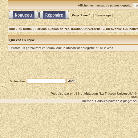
Afficher les messages postés depuis:
Page
1
sur
1
[ 1 message ]
Index du forum
»
Forums publics de "La Traction Universelle"
»
Bienvenue aux nouvea
Qui est en ligne
Utilisateurs parcourant ce forum: Aucun utilisateur enregistré et 18 invités
Rechercher:
--/
Propulse par
phpBB
et
MuL
pour "La Traction Universelle" 
Tradu
Theme : "Sous les paves : la plage; sous