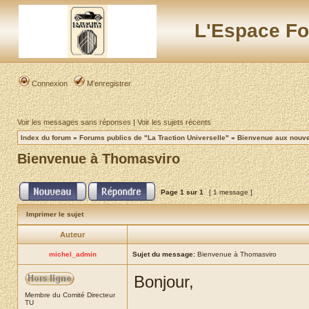
L'Espace Fo
Connexion
M’enregistrer
Voir les messages sans réponses
|
Voir les sujets récents
Index du forum
»
Forums publics de "La Traction Universelle"
»
Bienvenue aux nouvea
Bienvenue à Thomasviro
Page
1
sur
1
[ 1 message ]
Imprimer le sujet
Auteur
michel_admin
Sujet du message:
Bienvenue à Thomasviro
Bonjour,
Membre du Comité Directeur
TU