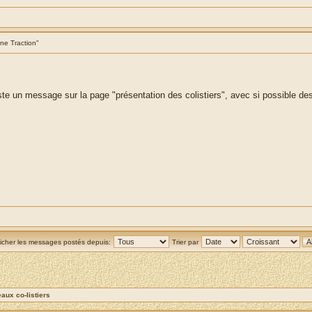
ne Traction"
te un message sur la page "présentation des colistiers", avec si possible de
ficher les messages postés depuis:
Trier par
ux co-listiers