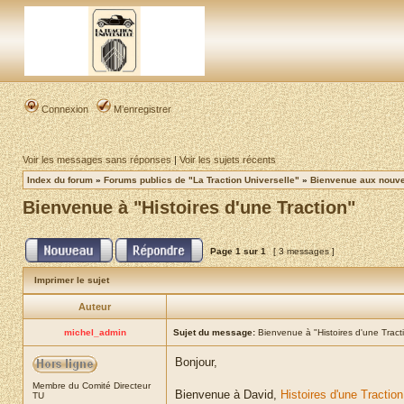
Connexion
M’enregistrer
Voir les messages sans réponses
|
Voir les sujets récents
Index du forum
»
Forums publics de "La Traction Universelle"
»
Bienvenue aux nouvea
Bienvenue à "Histoires d'une Traction"
Page
1
sur
1
[ 3 messages ]
Imprimer le sujet
Auteur
michel_admin
Sujet du message:
Bienvenue à "Histoires d'une Tract
Bonjour,
Membre du Comité Directeur
Bienvenue à David,
Histoires d'une Traction
TU