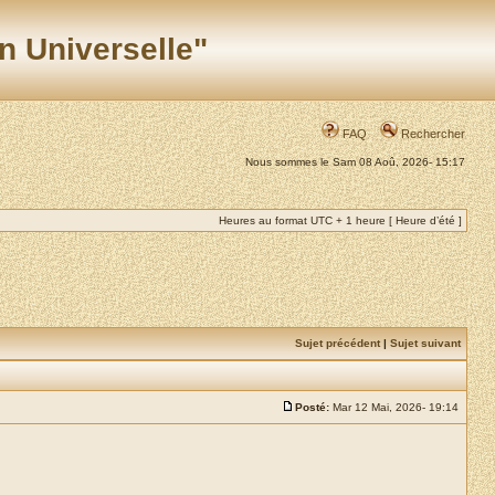
n Universelle"
FAQ
Rechercher
Nous sommes le Sam 08 Aoû, 2026- 15:17
Heures au format UTC + 1 heure [ Heure d’été ]
Sujet précédent
|
Sujet suivant
Posté:
Mar 12 Mai, 2026- 19:14