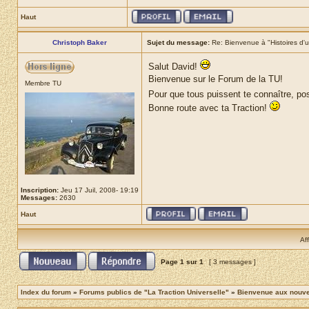
Haut
Christoph Baker
Sujet du message:
Re: Bienvenue à "Histoires d'u
Salut David!
Bienvenue sur le Forum de la TU!
Membre TU
Pour que tous puissent te connaître, pos
Bonne route avec ta Traction!
Inscription:
Jeu 17 Juil, 2008- 19:19
Messages:
2630
Haut
Af
Page
1
sur
1
[ 3 messages ]
Index du forum
»
Forums publics de "La Traction Universelle"
»
Bienvenue aux nouvea