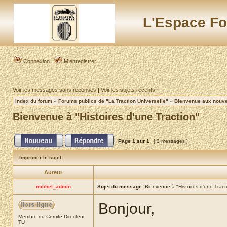
L'Espace Fo
Connexion
M’enregistrer
Voir les messages sans réponses
|
Voir les sujets récents
Index du forum
»
Forums publics de "La Traction Universelle"
»
Bienvenue aux nouvea
Bienvenue à "Histoires d'une Traction"
Page
1
sur
1
[ 3 messages ]
Imprimer le sujet
Auteur
michel_admin
Sujet du message:
Bienvenue à "Histoires d'une Tract
Bonjour,
Membre du Comité Directeur
TU