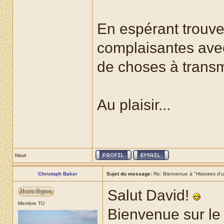
En espérant trouv
complaisantes avec
de choses à transm
Au plaisir...
Haut
Christoph Baker
Sujet du message:
Re: Bienvenue à "Histoires d'u
Salut David!
Membre TU
Bienvenue sur le