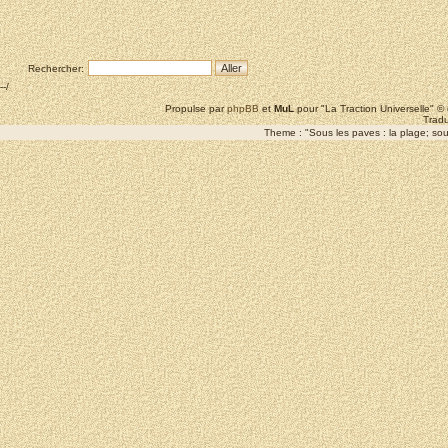
Rechercher:
--/
Propulse par
phpBB
et
MuL
pour "La Traction Universelle" 
Tradu
Theme : "Sous les paves : la plage; sous