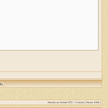
Heures au format UTC + 1 heure [ Heure d’été ]