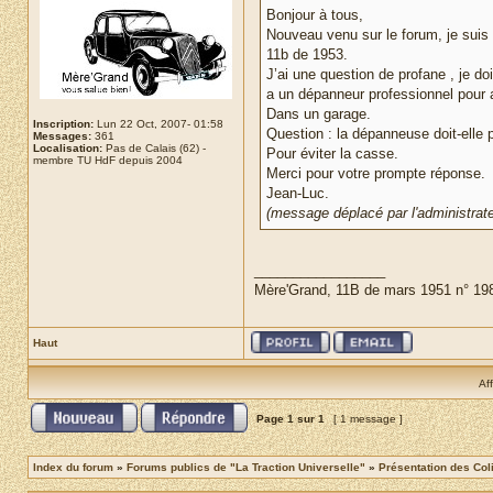
Bonjour à tous,
Nouveau venu sur le forum, je suis 
11b de 1953.
J’ai une question de profane , je doi
a un dépanneur professionnel pour 
Dans un garage.
Inscription:
Lun 22 Oct, 2007- 01:58
Question : la dépanneuse doit-elle
Messages:
361
Localisation:
Pas de Calais (62) -
Pour éviter la casse.
membre TU HdF depuis 2004
Merci pour votre prompte réponse.
Jean-Luc.
(message déplacé par l'administrate
_________________
Mère'Grand, 11B de mars 1951 n° 19
Haut
Af
Page
1
sur
1
[ 1 message ]
Index du forum
»
Forums publics de "La Traction Universelle"
»
Présentation des Coli