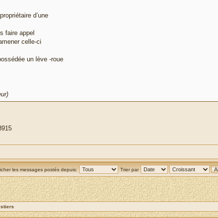
propriétaire d’une
s faire appel
amener celle-ci
 possédée un lève -roue
ur)
8915
ficher les messages postés depuis:
Trier par
stiers