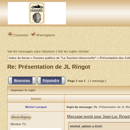
Connexion
M’enregistrer
Voir les messages sans réponses
|
Voir les sujets récents
Index du forum
»
Forums publics de "La Traction Universelle"
»
Présentation des Coli
Re: Présentation de JL Ringot
Page
1
sur
1
[ 1 message ]
Imprimer le sujet
Auteur
Michel Locquet
Sujet du message:
Re: Présentation de JL Ri
Message posté pour Jean-Luc Ringot
Membre TU
michel_admin a écrit: