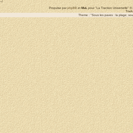
--/
Propulse par
phpBB
et
MuL
pour "La Traction Universelle" 
Tradu
Theme : "Sous les paves : la plage; sous