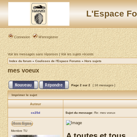
L'Espace Fo
Connexion
M’enregistrer
Voir les messages sans réponses
|
Voir les sujets récents
Index du forum
»
Coulisses de l'Espace Forums
»
Hors sujets
mes voeux
Page
2
sur
2
[ 16 messages ]
Imprimer le sujet
Auteur
cx25d
Sujet du message:
Re: mes voeux
Membre TU
A toutes et tous