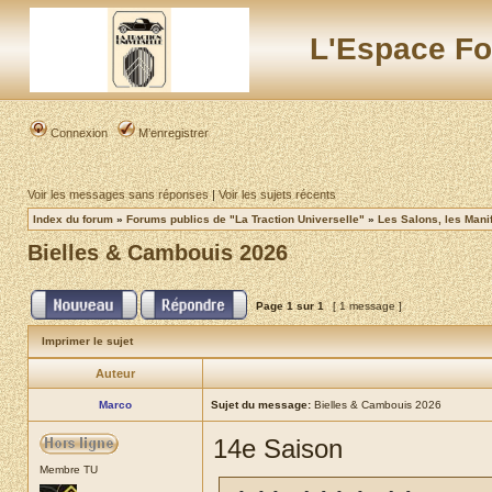
L'Espace Fo
Connexion
M’enregistrer
Voir les messages sans réponses
|
Voir les sujets récents
Index du forum
»
Forums publics de "La Traction Universelle"
»
Les Salons, les Mani
Bielles & Cambouis 2026
Page
1
sur
1
[ 1 message ]
Imprimer le sujet
Auteur
Marco
Sujet du message:
Bielles & Cambouis 2026
14e Saison
Membre TU