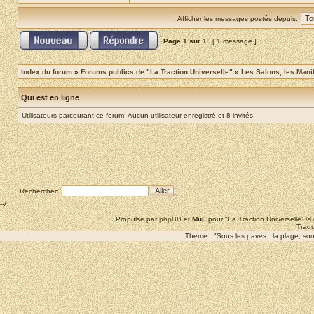
Afficher les messages postés depuis:
Page
1
sur
1
[ 1 message ]
Index du forum
»
Forums publics de "La Traction Universelle"
»
Les Salons, les Mani
Qui est en ligne
Utilisateurs parcourant ce forum: Aucun utilisateur enregistré et 8 invités
Rechercher:
--/
Propulse par
phpBB
et
MuL
pour "La Traction Universelle" 
Tradu
Theme : "Sous les paves : la plage; sous