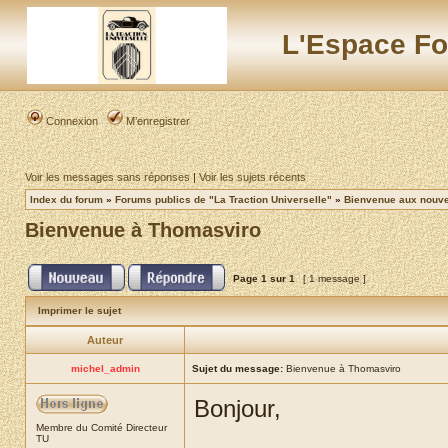
L'Espace Fo
Connexion
M’enregistrer
Voir les messages sans réponses
|
Voir les sujets récents
Index du forum
»
Forums publics de "La Traction Universelle"
»
Bienvenue aux nouvea
Bienvenue à Thomasviro
Page
1
sur
1
[ 1 message ]
Imprimer le sujet
Auteur
michel_admin
Sujet du message:
Bienvenue à Thomasviro
Bonjour,
Membre du Comité Directeur
TU