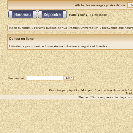
Afficher les messages postés depuis:
Page
1
sur
1
[ 1 message ]
Index du forum
»
Forums publics de "La Traction Universelle"
»
Bienvenue aux nouvea
Qui est en ligne
Utilisateurs parcourant ce forum: Aucun utilisateur enregistré et 8 invités
Rechercher:
--/
Propulse par
phpBB
et
MuL
pour "La Traction Universelle" 
Tradu
Theme : "Sous les paves : la plage; sous